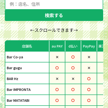
検索する
←スクロールできます→
店舗名
au PAY
d払い
PayPay
楽天
Bar Co-ya
×
〇
×
〇
Bar gugu
〇
〇
×
×
BAR Hz
×
×
〇
×
Bar IMPRONTA
〇
〇
〇
×
Bar MATATABI
〇
〇
〇
×