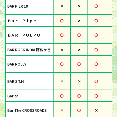
BAR PIER 19
×
×
〇
×
Ｂａｒ Ｐｉｐｅ
〇
×
〇
〇
ＢＡＲ ＰＵＬＰＯ
〇
〇
〇
〇
BAR ROCK INDIA 阿佐ヶ谷
×
×
〇
×
BAR ROLLY
〇
〇
〇
×
BAR S.T.H
×
×
〇
×
Bar tail
〇
〇
〇
×
Bar The CROSSROADS
×
〇
×
×