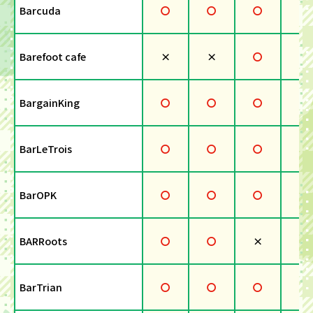
Barcuda
〇
〇
〇
×
Barefoot cafe
×
×
〇
×
BargainKing
〇
〇
〇
×
BarLeTrois
〇
〇
〇
×
BarOPK
〇
〇
〇
〇
BARRoots
〇
〇
×
×
BarTrian
〇
〇
〇
×