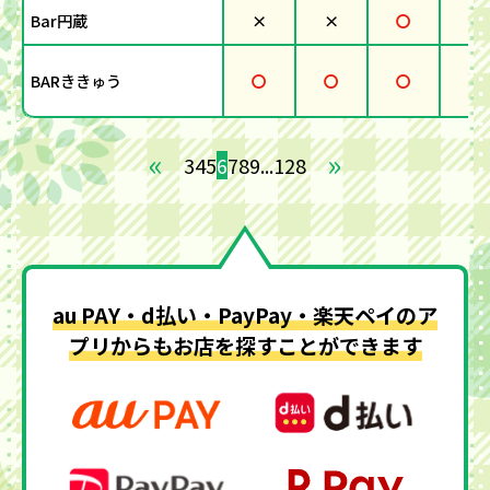
Bar円蔵
×
×
〇
×
BARききゅう
〇
〇
〇
×
«
»
3
4
5
6
7
8
9
...
128
au PAY・d払い・PayPay・楽天ペイのア
プリからもお店を探すことができます