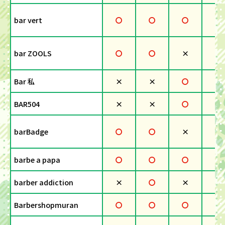
bar vert
〇
〇
〇
×
bar ZOOLS
〇
〇
×
×
Bar 私
×
×
〇
×
BAR504
×
×
〇
×
barBadge
〇
〇
×
×
barbe a papa
〇
〇
〇
×
barber addiction
×
〇
×
〇
Barbershopmuran
〇
〇
〇
×